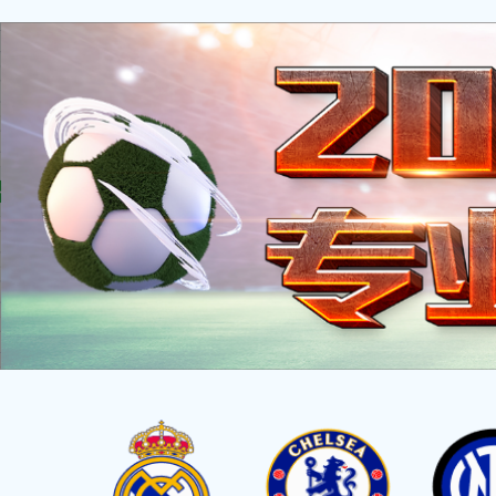
极速比分
赛事进程秒速刷新，第一时间获取比分动态。