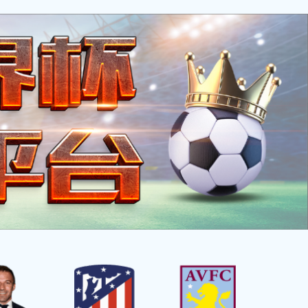
立即注册
数据洞察
全维度数据支持，辅助理解赛事走势。