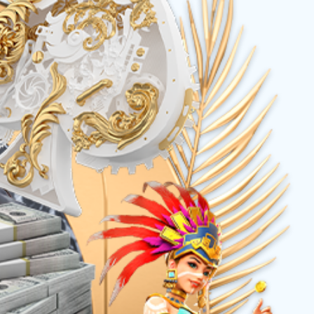
星空官网后端系统实时巡检，迅速识别并应对潜在
安全风险。