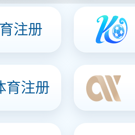
事不中断。
 功能扩展做准备。
星空官网 App · 为热爱而生
网赛事数据、社区互动与隐私防护于一体，打造便捷轻量的掌上
高度可定制
支持自定义通知、主题界面及关注赛事，打造专属
使用偏好。