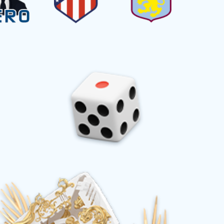
据隐私始终处于安全状态。
全天候监控