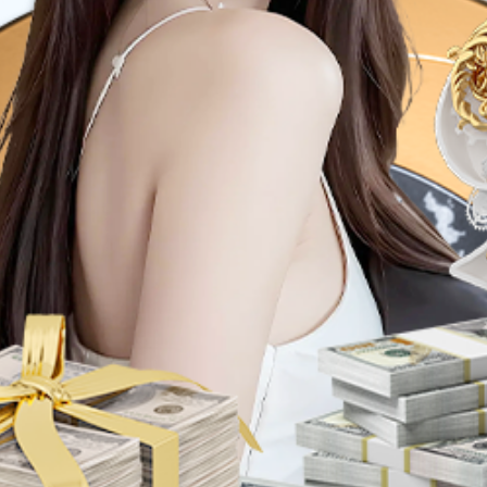
支持二次验证机制，结合设备识别与登录行为分
析。
版本更新记录 · 星空官网
态实时推送。
精准。
畅。
常问题。