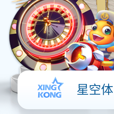
主界面全新设计，内容结构
新增“赛事看板”，赛事趋势
个人中心模块整合优化。
夜间模式自动切换更智能。
支持中英马多语言界面。
v5.8.4 · 2024年11月20日
2024
等级体系上线，解锁个性特
每日任务系统启用，提升用
签到功能优化，内容更有趣
积分商城扩展支持更多品类
推送通知支持多端同步。
v5.7.1 · 2024年7月6日
响应速度提升 35%，页面
优化夜间视觉风格。
修复特定机型页面卡顿问题