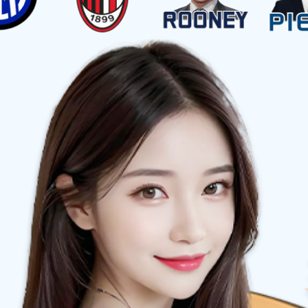
汰赛进球数达90，皇马传奇还能
2026-05-25 23:12
66 次阅读
首页
/
体育动态
河中，卡里姆·本泽马再次刻下了属于自己的印记。这位皇家马
其欧冠淘汰赛总进球数达到90个，进一步巩固了他在这一顶级
禁追问：这位即将年满36岁的皇马锋线核心，究竟还能在余下