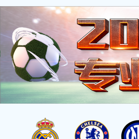
星空官网
带您畅享全球
专业平台，数据精准，
高清直播
覆盖热
聚焦足球、篮球、电竞等赛事，
每日内
极速访问
下载APP