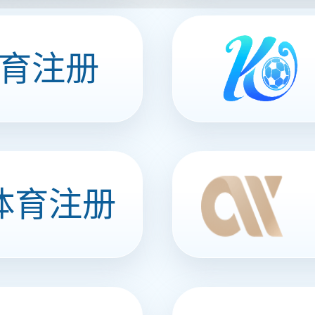
成
捷
史击